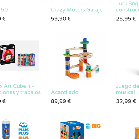
Ludi Briq
 50
Crazy Motors Garaje
construc
0
€
59,90
€
25,95
€
x Art Cube it -
Juego de
ciones y trabajos
Acantilado
musical
0
€
89,99
€
32,99
€