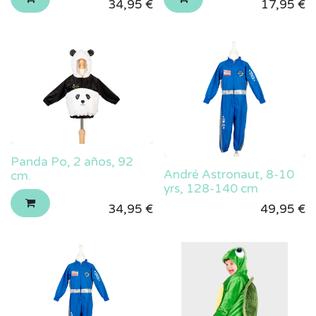
34,95
€
17,95
€
Panda Po, 2 años, 92
André Astronaut, 8-10
cm.
yrs, 128-140 cm
34,95
€
49,95
€