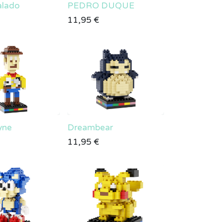
alado
PEDRO DUQUE
11,95
€
yne
Dreambear
11,95
€