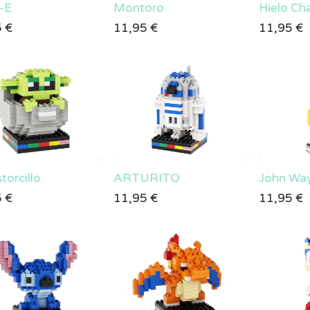
-E
Montoro
Hielo Ch
5
€
11,95
€
11,95
€
torcillo
ARTURITO
John Wa
5
€
11,95
€
11,95
€