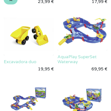
23,99
€
17,99
€
AquaPlay SuperSet
Excavadora duo
Waterway
19,95
€
69,95
€