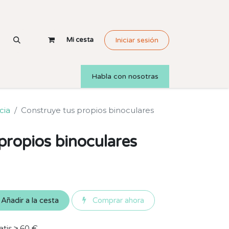
Mi cesta
Iniciar sesión
Habla con nosotras
cia
Construye tus propios binoculares
propios binoculares
Añadir a la cesta
Comprar ahora
atis ≥ 60 €