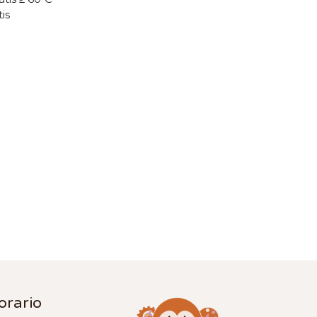
tis
orario