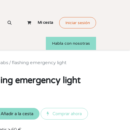
Mi cesta
Iniciar sesión
Habla con nosotras
labs / flashing emergency light
hing emergency light
Añadir a la cesta
Comprar ahora
atis ≥ 60 €