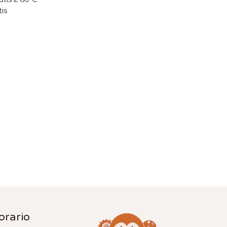
tis
orario