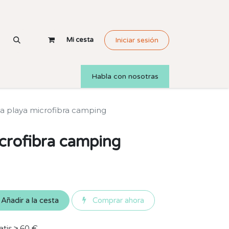
Mi cesta
Iniciar sesión
Habla con nosotras
la playa microfibra camping
icrofibra camping
Añadir a la cesta
Comprar ahora
atis ≥ 60 €