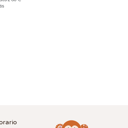
tis
orario