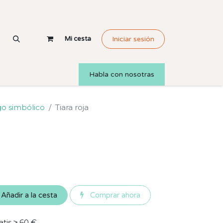
Mi cesta
Iniciar sesión
Habla con nosotras
o simbólico
Tiara roja
Añadir a la cesta
Comprar ahora
atis ≥ 60 €