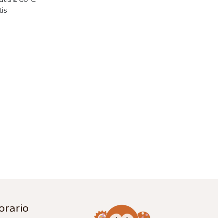
tis
orario