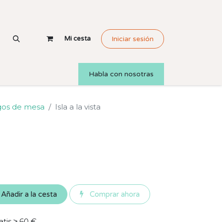
Mi cesta
Iniciar sesión
Habla con nosotras
gos de mesa
Isla a la vista
Añadir a la cesta
Comprar ahora
atis ≥ 60 €