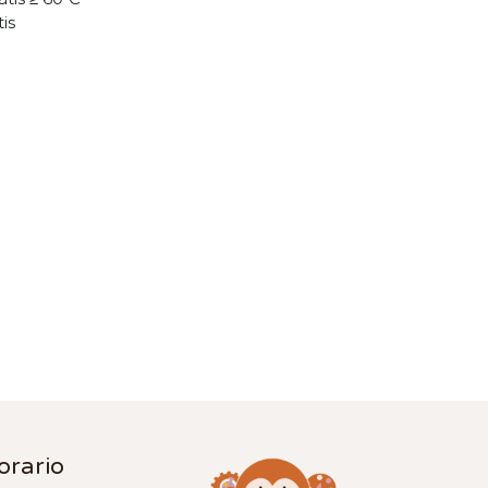
tis
orario