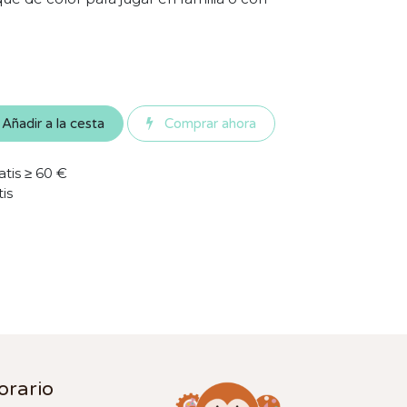
Añadir a la cesta
Comprar ahora
atis ≥ 60 €
tis
orario