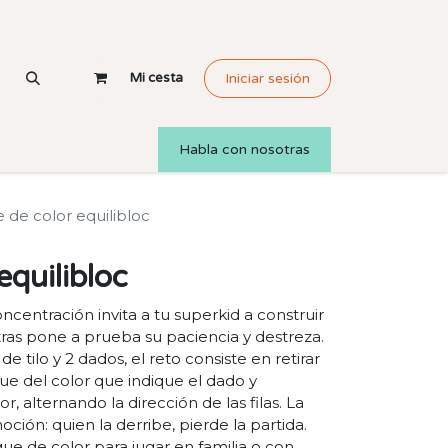
Mi cesta
Iniciar sesión
Habla con nosotras
e de color equilibloc
equilibloc
ncentración invita a tu superkid a construir
ras pone a prueba su paciencia y destreza.
tilo y 2 dados, el reto consiste en retirar
e del color que indique el dado y
r, alternando la dirección de las filas. La
oción: quien la derribe, pierde la partida.
ue de color para jugar en familia o con