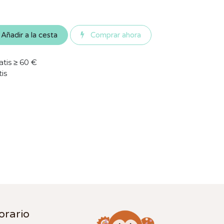
Añadir a la cesta
Comprar ahora
atis ≥ 60 €
tis
orario