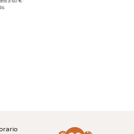
atis ≥ 60 €
tis
orario