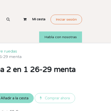
Mi cesta
Iniciar sesión
Habla con nosotras
e ruedas
 26-29 menta
ea 2 en 1 26-29 menta
Añadir a la cesta
Comprar ahora