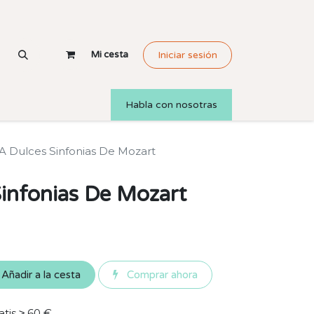
Mi cesta
Iniciar sesión
Habla con nosotras
 Dulces Sinfonias De Mozart
infonias De Mozart
Añadir a la cesta
Comprar ahora
atis ≥ 60 €