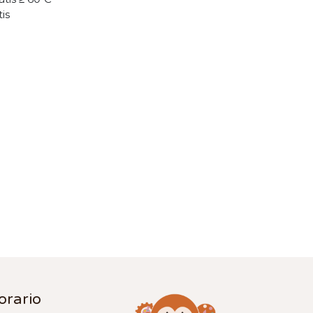
tis
orario