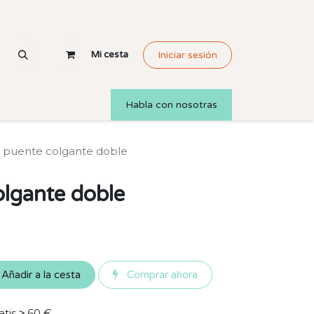
Mi cesta
Iniciar sesión
Habla con nosotras
 puente colgante doble
lgante doble
Añadir a la cesta
Comprar ahora
atis ≥ 60 €