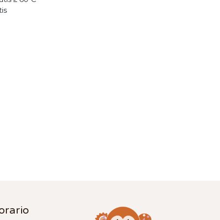
tis
orario