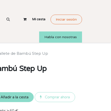
Mi cesta
Iniciar sesión
Habla con nosotras
allete de Bambú Step Up
Bambú Step Up
Añadir a la cesta
Comprar ahora
atis ≥ 60 €