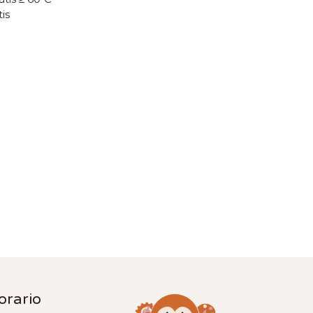
tis
orario