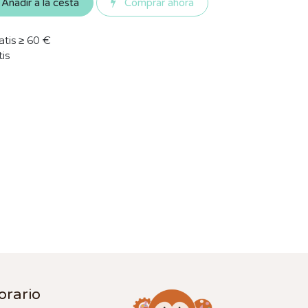
Añadir a la cesta
Comprar ahora
atis ≥ 60 €
tis
orario