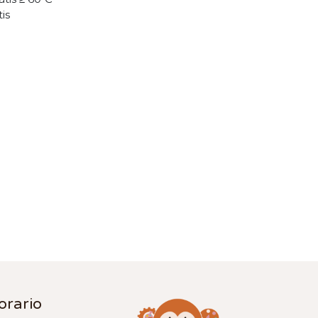
tis
orario