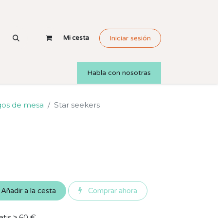
Mi cesta
Iniciar sesión
Habla con nosotras
gos de mesa
Star seekers
Añadir a la cesta
Comprar ahora
atis ≥ 60 €