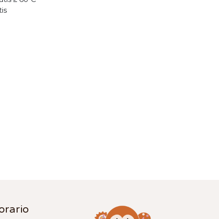
tis
orario