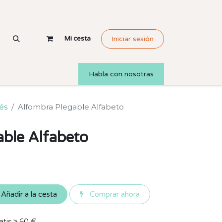
Mi cesta
Iniciar sesión
Habla con nosotras
és
Alfombra Plegable Alfabeto
ble Alfabeto
Añadir a la cesta
Comprar ahora
atis ≥ 60 €