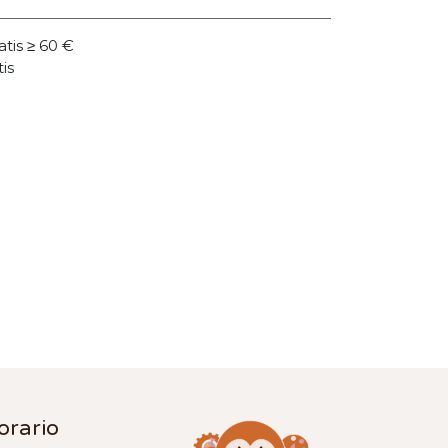
atis ≥ 60 €
tis
orario