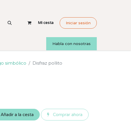
Mi cesta
Iniciar sesión
Habla con nosotras
o simbólico
Disfraz pollito
Añadir a la cesta
Comprar ahora