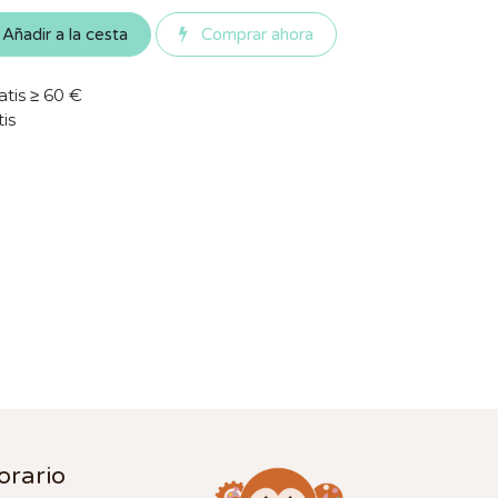
Añadir a la cesta
Comprar ahora
atis ≥ 60 €
tis
orario