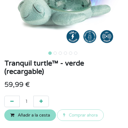
Tranquil turtle™ - verde
(recargable)
59,99
€
Añadir a la cesta
Comprar ahora