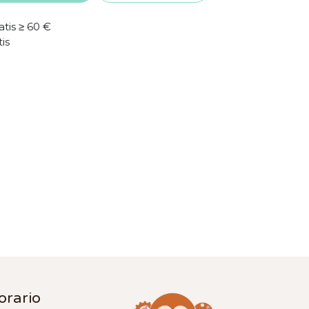
atis ≥ 60 €
tis
orario