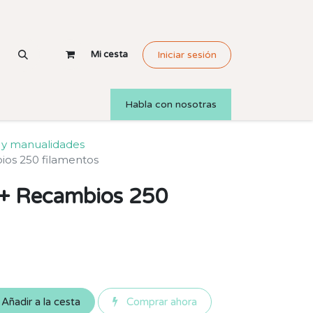
Mi cesta
Iniciar sesión
Habla con nosotras
 y manualidades
ios 250 filamentos
t+ Recambios 250
Añadir a la cesta
Comprar ahora