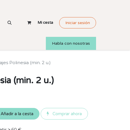
Mi cesta
Iniciar sesión
Habla con nosotras
jes Polinesia (min. 2 u.)
sia (min. 2 u.)
Añadir a la cesta
Comprar ahora
atis ≥ 60 €