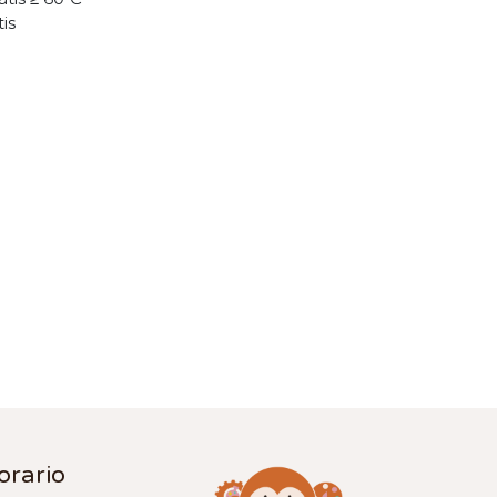
tis
orario