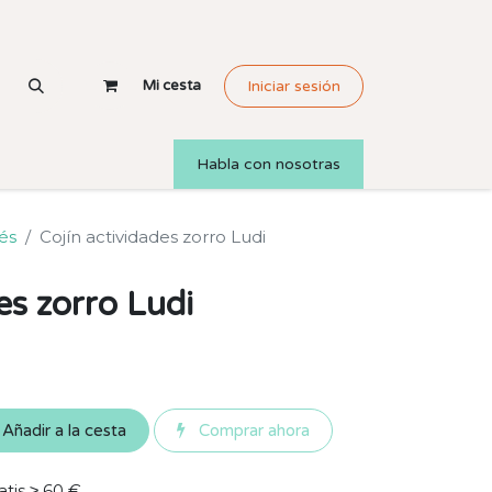
Mi cesta
Iniciar sesión
Habla con nosotras
és
Cojín actividades zorro Ludi
es zorro Ludi
Añadir a la cesta
Comprar ahora
atis ≥ 60 €