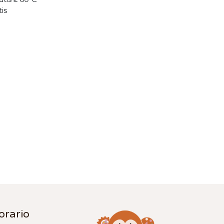
tis
orario