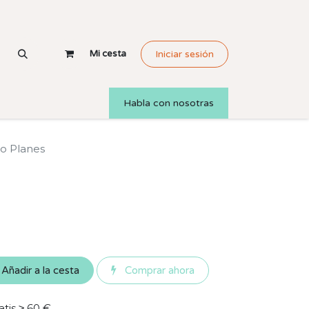
Mi cesta
Iniciar sesión
Habla con nosotras
to Planes
Añadir a la cesta
Comprar ahora
atis ≥ 60 €