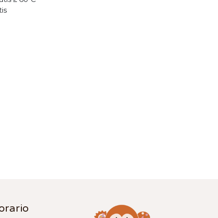
tis
orario