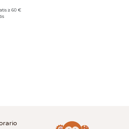
atis ≥ 60 €
tis
orario