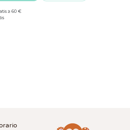
atis ≥ 60 €
tis
orario