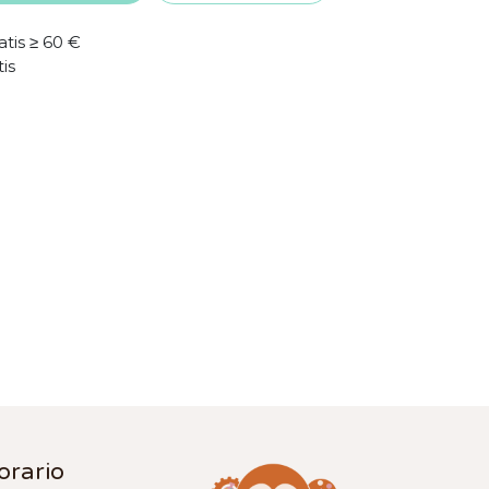
atis ≥ 60 €
tis
orario