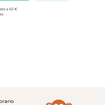
atis ≥ 60 €
tis
orario