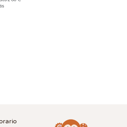
tis
orario