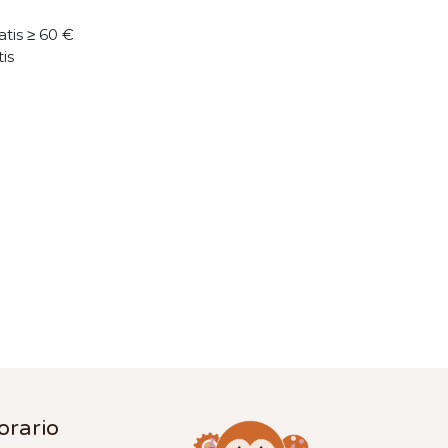
atis ≥ 60 €
tis
orario